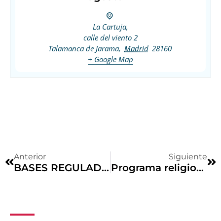
La Cartuja,
calle del viento 2
Talamanca de Jarama
,
Madrid
28160
+ Google Map
Anterior
Siguiente
BASES REGULADORAS DE LA CONVOCATORIA PARA LA CONSTITUCIÓN DE UNA BOLSA DE EMPLEO DE PEONES DE OFICIOS MULTIPLES EN EL AYUNTAMIENTO DE TALAMANCA DE JARAMA POR EL PROCEDIMIENTO DE CONCURSO-OPOSICIÓN
Programa religioso y de festejos 2024