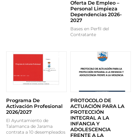
Oferta De Empleo –
Personal Limpieza
Dependencias 2026-
2027
Bases en Perfil del
Contratante
Programa De
PROTOCOLO DE
Activación Profesional
ACTUACIÓN PARA LA
2026/2027
PROTECCIÓN
INTEGRAL A LA
El Ayuntamiento de
INFANCIA Y
Talamanca de Jarama
ADOLESCENCIA
contrata a 10 desempleados
FRENTE A LA