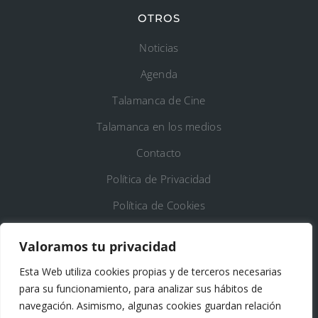
OTROS
Noticias
Agenda
Talamanca de Cine
Talamanca en los medios
Contacto
Política de Privacidad
Política de Cookies
Registro de Actividades de Tratamiento
Valoramos tu privacidad
Esta Web utiliza cookies propias y de terceros necesarias
DATOS DE CONTACTO
para su funcionamiento, para analizar sus hábitos de
Ayto. de Talamanca de Jarama
navegación. Asimismo, algunas cookies guardan relación