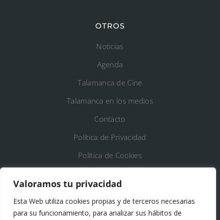
OTROS
Noticias
Agenda
Talamanca de Cine
Talamanca en los medios
Contacto
Política de Privacidad
Política de Cookies
Registro de Actividades de Tratamiento
Valoramos tu privacidad
Esta Web utiliza cookies propias y de terceros necesarias
DATOS DE CONTACTO
para su funcionamiento, para analizar sus hábitos de