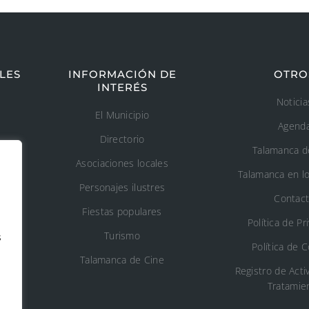
LES
INFORMACIÓN DE
OTRO
INTERÉS
Noticia
El Municipio
Agend
Directorio
Talamanca d
Asociaciones locales
Talamanca en l
Personajes ilustres
Contac
Fiestas populares
Política de Pr
Turismo
s
Política de 
o
Talamanca de Cine
Registro de Acti
Tratamie