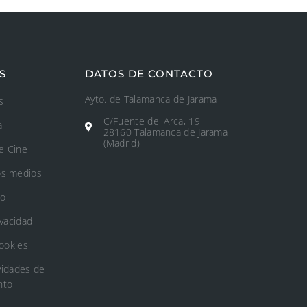
S
DATOS DE CONTACTO
Ayto. de Talamanca de Jarama
s
C/Fuente del Arca, 19
a
28160 Talamanca de Jarama
(Madrid)
e Cine
os medios
to
ivacidad
Cookies
vidades de
nto