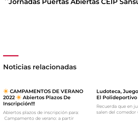
Jornadas Puertas Abiertas CEIP San
Noticias relacionadas
CAMPAMENTOS DE VERANO
Ludoteca, Juego
2022
Abiertos Plazos De
El Polideportivo
Inscripción!!!
Recuerda que en ju
salen del comedor
Abiertos plazos de inscripción para:
Campamento de verano: a partir