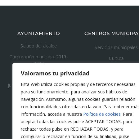
AYUNTAMIENTO
CENTROS MUNICIPA
Saludo del alcalde
Servicios municipales
Corporación municipal 2019-
Cultura
2023
Deporte
Valoramos tu privacidad
Concejalía 2019-2023
Educación
Esta Web utiliza cookies propias y de terceros necesarias
Junta de Gobierno Local 2019-
Áreas recreativas
para su funcionamiento, para analizar sus hábitos de
2023
navegación. Asimismo, algunas cookies guardan relación
Medio ambiente
con funcionalidades ofrecidas en la web. Para obtener má
Tanatorio y cementeri
información, acceda a nuestra
Política de cookies
. Para
municipal
aceptar todas las cookies pulse ACEPTAR TODAS, para
rechazar todas pulse en RECHAZAR TODAS, y para
Protección civil
configurar o rechazar en función de su finalidad, pulse