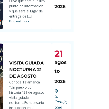
Olivo.que será nuestro
punto de información
2026
y que será el lugar de
entrega de […]
Find out more
21
agos
VISITA GUIADA
NOCTURNA 21
to
DE AGOSTO
2026
Conoce Talamanca
"Un pueblo con
historia "21 de agosto
La
visita guiada
Cartuja,
nocturna.Es necesario
calle
inscripción en el