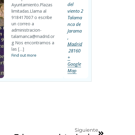
del
Ayuntamiento.Plazas
viento 2
limitadas.Llama al
918417007 o escribe
Talama
un correo a
nca de
administracion-
Jarama
talamanca@madrid.or
,
g Nos encontramos a
Madrid
las […]
28160
Find out more
+
Google
Map
Siguiente