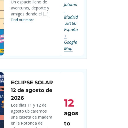
Un espacio lleno de
Jatama
aventuras, deporte y
,
amigos donde el […]
Madrid
Find out more
28160
España
+
Google
Map
ECLIPSE SOLAR
12 de agosto de
2026
12
Los días 11 y 12 de
agosto ubicaremos
agos
una caseta de madera
to
en la Rotonda del