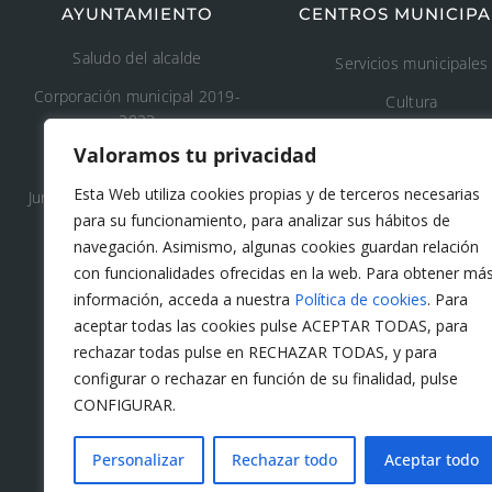
AYUNTAMIENTO
CENTROS MUNICIPA
Saludo del alcalde
Servicios municipales
Corporación municipal 2019-
Cultura
2023
Deporte
Valoramos tu privacidad
Concejalía 2019-2023
Educación
Esta Web utiliza cookies propias y de terceros necesarias
Junta de Gobierno Local 2019-
Áreas recreativas
para su funcionamiento, para analizar sus hábitos de
2023
navegación. Asimismo, algunas cookies guardan relación
Medio ambiente
con funcionalidades ofrecidas en la web. Para obtener má
Tanatorio y cementeri
información, acceda a nuestra
Política de cookies
. Para
municipal
aceptar todas las cookies pulse ACEPTAR TODAS, para
rechazar todas pulse en RECHAZAR TODAS, y para
Protección civil
configurar o rechazar en función de su finalidad, pulse
Servicios sociales
CONFIGURAR.
Personalizar
Rechazar todo
Aceptar todo