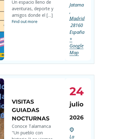
Un espacio lleno de
Jatama
aventuras, deporte y
,
amigos donde el […]
Madrid
Find out more
28160
España
+
Google
Map
24
VISITAS
julio
GUIADAS
2026
NOCTURNAS
Conoce Talamanca
"Un pueblo con
La