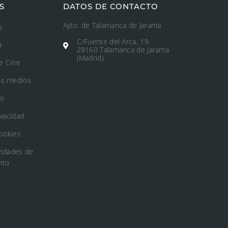
S
DATOS DE CONTACTO
Ayto. de Talamanca de Jarama
s
C/Fuente del Arca, 19
a
28160 Talamanca de Jarama
(Madrid)
e Cine
os medios
to
ivacidad
Cookies
vidades de
nto