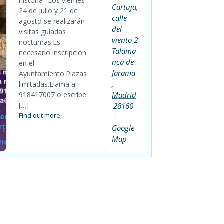
historia "Los viernes
Cartuja,
24 de julio y 21 de
calle
agosto se realizarán
del
visitas guiadas
viento 2
nocturnas.Es
Talama
necesario inscripción
nca de
en el
Jarama
Ayuntamiento.Plazas
,
limitadas.Llama al
918417007 o escribe
Madrid
[…]
28160
Find out more
+
Google
Map