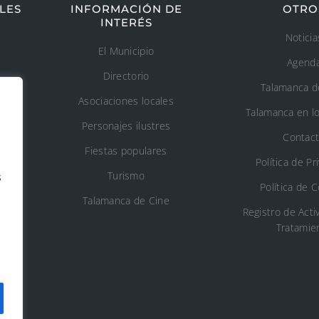
LES
INFORMACIÓN DE
OTRO
INTERÉS
Noticia
El Municipio
Agend
Directorio
Talamanca d
Asociaciones locales
Talamanca en l
Personajes ilustres
Contac
Fiestas populares
Política de Pr
Turismo
s
Política de 
o
Talamanca de Cine
Registro de Acti
Tratamie