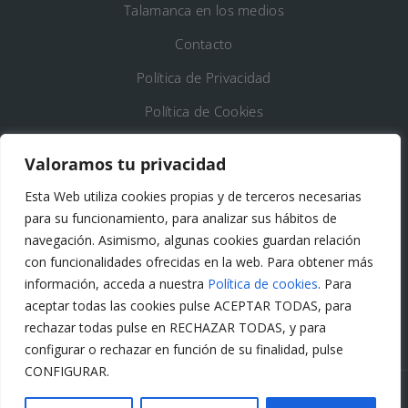
Talamanca en los medios
Contacto
Política de Privacidad
Política de Cookies
Registro de Actividades de Tratamiento
Valoramos tu privacidad
Esta Web utiliza cookies propias y de terceros necesarias
DATOS DE CONTACTO
para su funcionamiento, para analizar sus hábitos de
Ayto. de Talamanca de Jarama
navegación. Asimismo, algunas cookies guardan relación
con funcionalidades ofrecidas en la web. Para obtener más
C/Fuente del Arca, 19 28160 Talamanca de
información, acceda a nuestra
Política de cookies
. Para
Jarama (Madrid)
aceptar todas las cookies pulse ACEPTAR TODAS, para
rechazar todas pulse en RECHAZAR TODAS, y para
configurar o rechazar en función de su finalidad, pulse
CONFIGURAR.