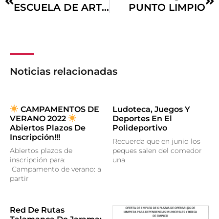
ESCUELA DE ARTES.
PUNTO LIMPIO
Noticias relacionadas
CAMPAMENTOS DE
Ludoteca, Juegos Y
VERANO 2022
Deportes En El
Abiertos Plazos De
Polideportivo
Inscripción!!!
Recuerda que en junio los
Abiertos plazos de
peques salen del comedor
inscripción para:
una
Campamento de verano: a
partir
Red De Rutas