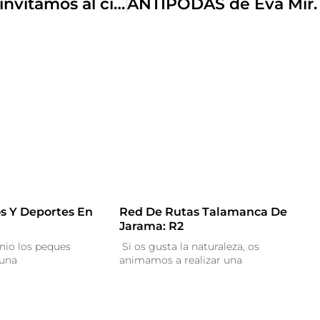
CINE Y PALOMITAS. Los domingos te invitamos al cine.
s Y Deportes En
Red De Rutas Talamanca De
Jarama: R2
nio los peques
Si os gusta la naturaleza, os
 una
animamos a realizar una