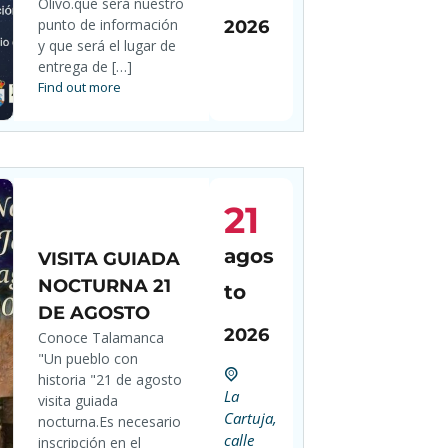
Olivo.que será nuestro
punto de información
2026
y que será el lugar de
entrega de […]
Find out more
21
agos
VISITA GUIADA
NOCTURNA 21
to
DE AGOSTO
2026
Conoce Talamanca
"Un pueblo con
historia "21 de agosto
La
visita guiada
Cartuja,
nocturna.Es necesario
calle
inscripción en el