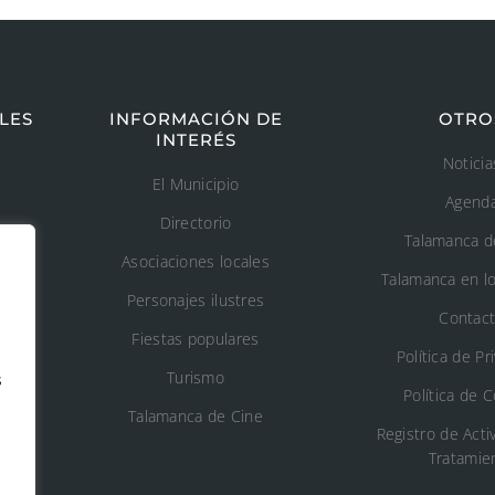
LES
INFORMACIÓN DE
OTRO
INTERÉS
Noticia
El Municipio
Agend
Directorio
Talamanca d
Asociaciones locales
Talamanca en l
Personajes ilustres
Contac
Fiestas populares
Política de Pr
Turismo
s
Política de 
o
Talamanca de Cine
Registro de Acti
Tratamie