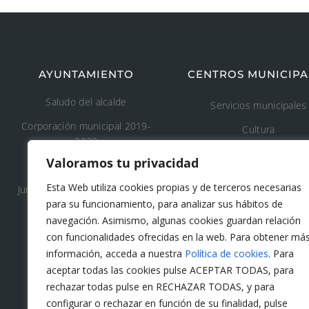
AYUNTAMIENTO
CENTROS MUNICIPA
Saludo del alcalde
Servicios municipales
Corporación municipal 2019-
Cultura
2023
Deporte
Valoramos tu privacidad
Concejalía 2019-2023
Educación
Esta Web utiliza cookies propias y de terceros necesarias
Junta de Gobierno Local 2019-
Áreas recreativas
para su funcionamiento, para analizar sus hábitos de
2023
navegación. Asimismo, algunas cookies guardan relación
Medio ambiente
con funcionalidades ofrecidas en la web. Para obtener má
Tanatorio y cementeri
información, acceda a nuestra
Política de cookies
. Para
municipal
aceptar todas las cookies pulse ACEPTAR TODAS, para
rechazar todas pulse en RECHAZAR TODAS, y para
Protección civil
configurar o rechazar en función de su finalidad, pulse