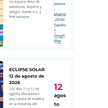
Un espacio lleno de
Jatama
aventuras, deporte y
,
amigos donde el […]
Madrid
Find out more
28160
España
+
Google
Map
ECLIPSE SOLAR
12 de agosto de
2026
12
Los días 11 y 12 de
agosto ubicaremos
agos
una caseta de madera
to
en la Rotonda del