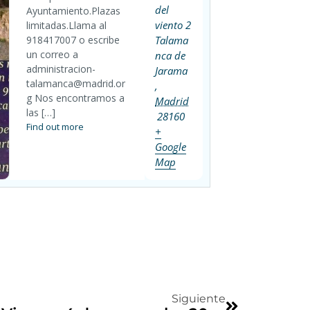
del
Ayuntamiento.Plazas
viento 2
limitadas.Llama al
918417007 o escribe
Talama
un correo a
nca de
administracion-
Jarama
talamanca@madrid.or
,
g Nos encontramos a
Madrid
las […]
28160
Find out more
+
Google
Map
Siguiente