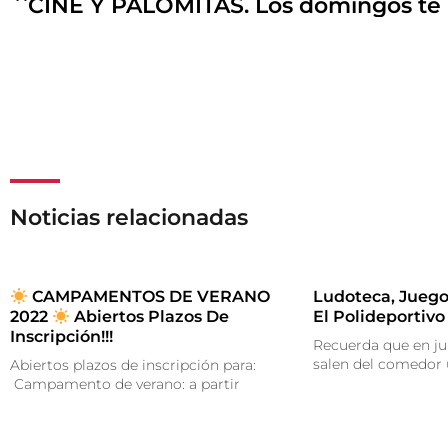
Noticias relacionadas
CAMPAMENTOS DE VERANO
Ludoteca, Juego
2022
Abiertos Plazos De
El Polideportivo
Inscripción!!!
Recuerda que en ju
salen del comedor
Abiertos plazos de inscripción para:
Campamento de verano: a partir