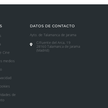
S
DATOS DE CONTACTO
Ayto. de Talamanca de Jarama
s
C/Fuente del Arca, 19
a
28160 Talamanca de Jarama
(Madrid)
e Cine
os medios
to
ivacidad
Cookies
vidades de
nto