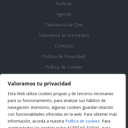
Noticias
Agenda
Talamanca de Cine
Talamanca en los medios
Contacto
Política de Privacidad
Política de Cookies
Registro de Actividades de Tratamiento
Valoramos tu privacidad
Esta Web utiliza cookies propias y de terceros necesarias
DATOS DE CONTACTO
para su funcionamiento, para analizar sus hábitos de
Ayto. de Talamanca de Jarama
navegación. Asimismo, algunas cookies guardan relación
con funcionalidades ofrecidas en la web. Para obtener más
C/Fuente del Arca, 19 28160 Talamanca de
información, acceda a nuestra
Política de cookies
. Para
Jarama (Madrid)
aceptar todas las cookies pulse ACEPTAR TODAS, para