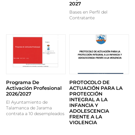
2027
Bases en Perfil del
Contratante
Programa De
PROTOCOLO DE
Activación Profesional
ACTUACIÓN PARA LA
2026/2027
PROTECCIÓN
INTEGRAL A LA
El Ayuntamiento de
INFANCIA Y
Talamanca de Jarama
ADOLESCENCIA
contrata a 10 desempleados
FRENTE A LA
VIOLENCIA