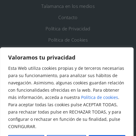
Talamanca en los medios
Contacto
Política de Privacidad
Política de Cookies
Registro de Actividades de Tratamiento
Valoramos tu privacidad
Esta Web utiliza cookies propias y de terceros necesarias
DATOS DE CONTACTO
para su funcionamiento, para analizar sus hábitos de
Ayto. de Talamanca de Jarama
navegación. Asimismo, algunas cookies guardan relación
con funcionalidades ofrecidas en la web. Para obtener
C/Fuente del Arca, 19 28160 Talamanca de
más información, acceda a nuestra
Política de cookies
.
Jarama (Madrid)
Para aceptar todas las cookies pulse ACEPTAR TODAS,
para rechazar todas pulse en RECHAZAR TODAS, y para
configurar o rechazar en función de su finalidad, pulse
CONFIGURAR.