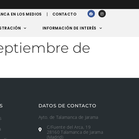
NCA EN LOS MEDIOS
CONTACTO
STRACIÓN
INFORMACIÓN DE INTERÉS
septiembre de
S
DATOS DE CONTACTO
Ayto. de Talamanca de Jarama
s
C/Fuente del Arca, 19
a
28160 Talamanca de Jarama
(Madrid)