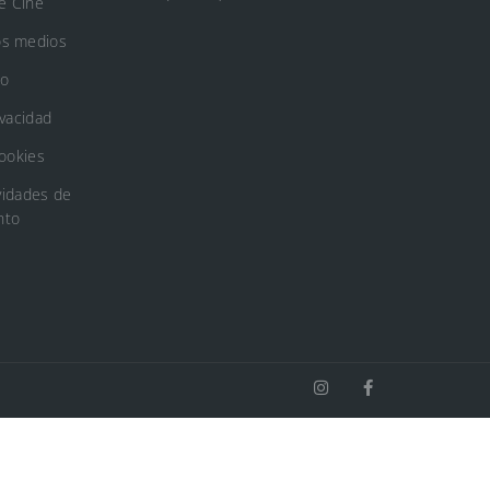
e Cine
os medios
to
ivacidad
Cookies
vidades de
nto