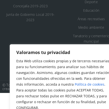
Deporte
Concejalía 2019-2023
Educación
Junta de Gobierno Local 2019-
Áreas recreativas
2023
Medio ambiente
Tanatorio y cementeri
municipal
Protección civil
Valoramos tu privacidad
Servicios sociales
Esta Web utiliza cookies propias y de terceros necesaria
para su funcionamiento, para analizar sus hábitos de
navegación. Asimismo, algunas cookies guardan relació
con funcionalidades ofrecidas en la web. Para obtener
más información, acceda a nuestra
Política de cookies
.
© Todos los derechos reservados. Ayuntamiento Talamanca de 
creado por
Factor Ideas
Para aceptar todas las cookies pulse ACEPTAR TODAS,
para rechazar todas pulse en RECHAZAR TODAS, y para
configurar o rechazar en función de su finalidad, pulse
CONFIGURAR.