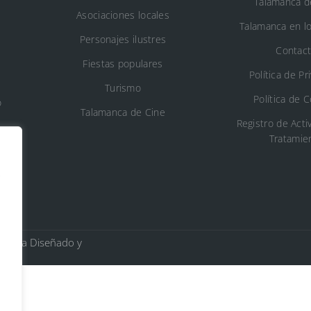
Talamanca d
Asociaciones locales
Talamanca en l
Personajes ilustres
Contac
Fiestas populares
Política de Pr
Turismo
Política de 
o
Talamanca de Cine
Registro de Acti
Tratamie
s
n
Jarama Diseñado y