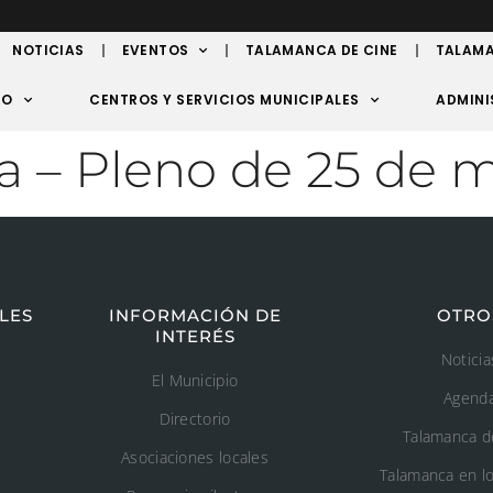
NOTICIAS
EVENTOS
TALAMANCA DE CINE
TALAMA
TO
CENTROS Y SERVICIOS MUNICIPALES
ADMINI
a – Pleno de 25 de 
LES
INFORMACIÓN DE
OTRO
INTERÉS
Noticia
El Municipio
Agend
Directorio
Talamanca d
Asociaciones locales
Talamanca en l