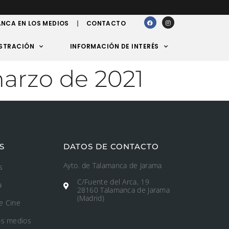
NCA EN LOS MEDIOS
CONTACTO
STRACIÓN
INFORMACIÓN DE INTERÉS
marzo de 2021
S
DATOS DE CONTACTO
Ayto. de Talamanca de Jarama
s
C/Fuente del Arca, 19
a
28160 Talamanca de Jarama
(Madrid)
e Cine
os medios