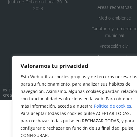
Junta de Gobierno Local 2019-
Áreas recreativas
2023
Medio ambiente
Tanatorio y cementeri
municipal
Protección civil
Servicios sociales
Valoramos tu privacidad
Esta Web utiliza cookies propias y de terceros necesaria
para su funcionamiento, para analizar sus hábitos de
© Todos los derechos reservados. Ayuntamiento Talamanca de 
navegación. Asimismo, algunas cookies guardan relació
creado por
Factor Ideas
con funcionalidades ofrecidas en la web. Para obtener
más información, acceda a nuestra
Política de cookies
.
Para aceptar todas las cookies pulse ACEPTAR TODAS,
para rechazar todas pulse en RECHAZAR TODAS, y para
configurar o rechazar en función de su finalidad, pulse
CONFIGURAR.