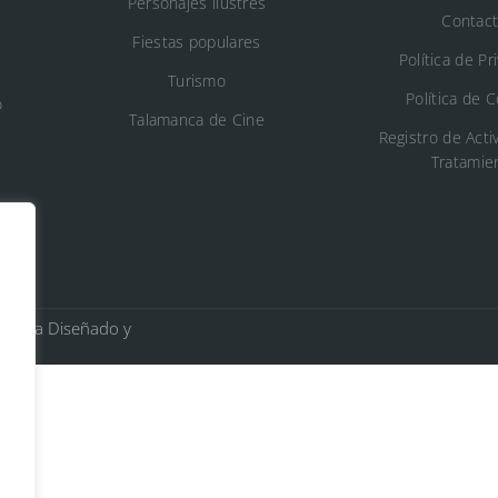
Personajes ilustres
Contac
Fiestas populares
Política de Pr
Turismo
Política de 
o
Talamanca de Cine
Registro de Acti
Tratamie
s
Jarama Diseñado y
n