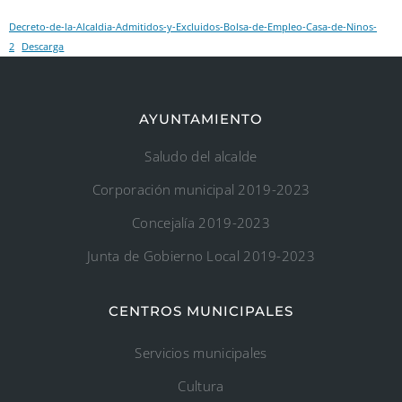
Decreto-de-la-Alcaldia-Admitidos-y-Excluidos-Bolsa-de-Empleo-Casa-de-Ninos-
2
Descarga
AYUNTAMIENTO
Saludo del alcalde
Corporación municipal 2019-2023
Concejalía 2019-2023
Junta de Gobierno Local 2019-2023
CENTROS MUNICIPALES
Servicios municipales
Cultura