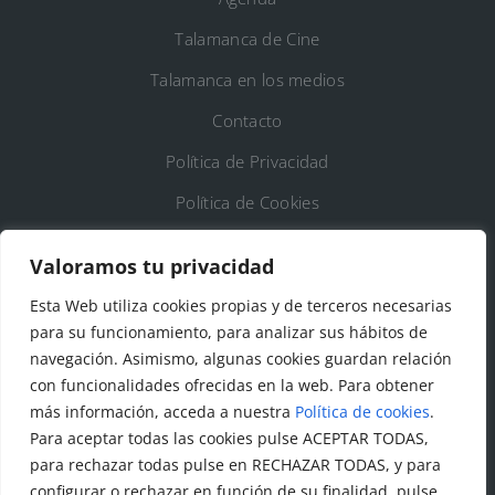
Talamanca de Cine
Talamanca en los medios
Contacto
Política de Privacidad
Política de Cookies
Registro de Actividades de Tratamiento
Valoramos tu privacidad
Esta Web utiliza cookies propias y de terceros necesarias
DATOS DE CONTACTO
para su funcionamiento, para analizar sus hábitos de
Ayto. de Talamanca de Jarama
navegación. Asimismo, algunas cookies guardan relación
con funcionalidades ofrecidas en la web. Para obtener
C/Fuente del Arca, 19 28160 Talamanca de
más información, acceda a nuestra
Política de cookies
.
Jarama (Madrid)
Para aceptar todas las cookies pulse ACEPTAR TODAS,
para rechazar todas pulse en RECHAZAR TODAS, y para
configurar o rechazar en función de su finalidad, pulse