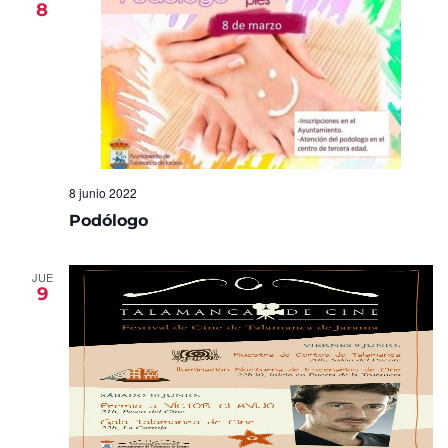
8
Eventos
8 junio 2022
Podólogo
JUE
9