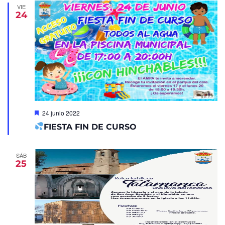
VIE
24
Destacado
24 junio 2022
FIESTA FIN DE CURSO
SÁB
25