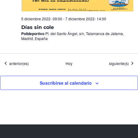
5 diciembre 2022- 09:00
-
7 diciembre 2022- 14:00
Días sin cole
Polideportivo
Pl. del Santo Ángel, s/n, Talamanca de Jatama,
Madrid, España
Eventos
Eventos
anterior(es)
Hoy
siguiente(s)
Suscribirse al calendario