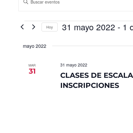
la
de
palabra
búsqueda
clave.
Busca
y
Eventos
para
31 mayo 2022
 - 
1 
vistas
la
Hoy
palabra
de
Seleccionar
clave.
fecha.
Eventos
mayo 2022
31 mayo 2022
MAR
31
CLASES DE ESCALA
INSCRIPCIONES