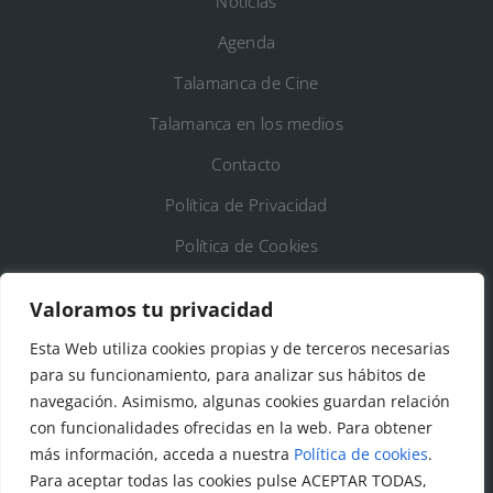
Noticias
Agenda
Talamanca de Cine
Talamanca en los medios
Contacto
Política de Privacidad
Política de Cookies
Registro de Actividades de Tratamiento
Valoramos tu privacidad
Esta Web utiliza cookies propias y de terceros necesarias
DATOS DE CONTACTO
para su funcionamiento, para analizar sus hábitos de
Ayto. de Talamanca de Jarama
navegación. Asimismo, algunas cookies guardan relación
con funcionalidades ofrecidas en la web. Para obtener
C/Fuente del Arca, 19 28160 Talamanca de
más información, acceda a nuestra
Política de cookies
.
Jarama (Madrid)
Para aceptar todas las cookies pulse ACEPTAR TODAS,