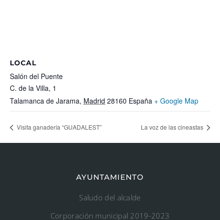
LOCAL
Salón del Puente
C. de la Villa, 1
Talamanca de Jarama
,
Madrid
28160
España
+ Google Map
Visita ganadería “GUADALEST”
La voz de las cineastas
AYUNTAMIENTO
Saludo del alcalde
Corporación municipal 2019-2023