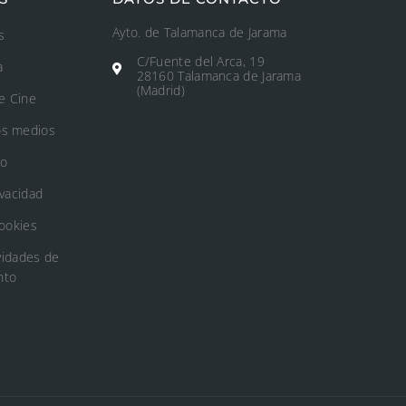
Ayto. de Talamanca de Jarama
s
C/Fuente del Arca, 19
a
28160 Talamanca de Jarama
(Madrid)
e Cine
os medios
to
ivacidad
Cookies
vidades de
nto