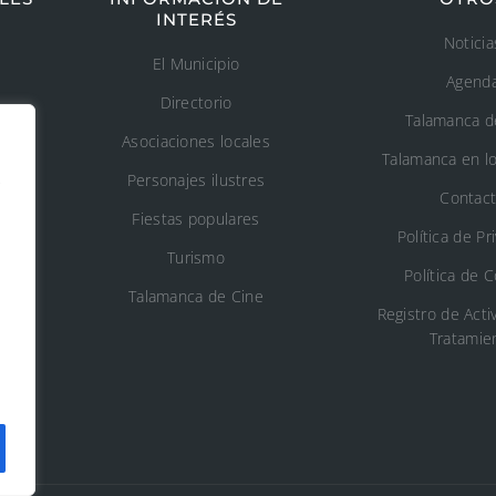
INTERÉS
Noticia
El Municipio
Agend
Directorio
Talamanca d
Asociaciones locales
Talamanca en l
s
Personajes ilustres
Contac
Fiestas populares
n
Política de Pr
Turismo
Política de 
o
Talamanca de Cine
Registro de Acti
Tratamie