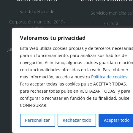
Saludo del alcalde
Servicios municipales
Corporación municipal 2019-
Cultura
2023
Deporte
Valoramos tu privacidad
Concejalía 2019-2023
Educación
Esta Web utiliza cookies propias y de terceros necesaria
Junta de Gobierno Local 2019-
Áreas recreativas
para su funcionamiento, para analizar sus hábitos de
2023
navegación. Asimismo, algunas cookies guardan relació
Medio ambiente
con funcionalidades ofrecidas en la web. Para obtener
Tanatorio y cementeri
más información, acceda a nuestra
Política de cookies
.
municipal
Para aceptar todas las cookies pulse ACEPTAR TODAS,
para rechazar todas pulse en RECHAZAR TODAS, y para
Protección civil
configurar o rechazar en función de su finalidad, pulse
Servicios sociales
CONFIGURAR.
Personalizar
Rechazar todo
Aceptar todo