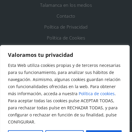
Talamanca en los medios
Contacto
Política de Privacidad
Política de Cookies
Registro de Actividades de Tratamiento
Valoramos tu privacidad
Esta Web utiliza cookies propias y de terceros necesarias
DATOS DE CONTACTO
para su funcionamiento, para analizar sus hábitos de
Ayto. de Talamanca de Jarama
navegación. Asimismo, algunas cookies guardan relación
con funcionalidades ofrecidas en la web. Para obtener
C/Fuente del Arca, 19 28160 Talamanca de
más información, acceda a nuestra
Política de cookies
.
Jarama (Madrid)
Para aceptar todas las cookies pulse ACEPTAR TODAS,
para rechazar todas pulse en RECHAZAR TODAS, y para
configurar o rechazar en función de su finalidad, pulse
CONFIGURAR.