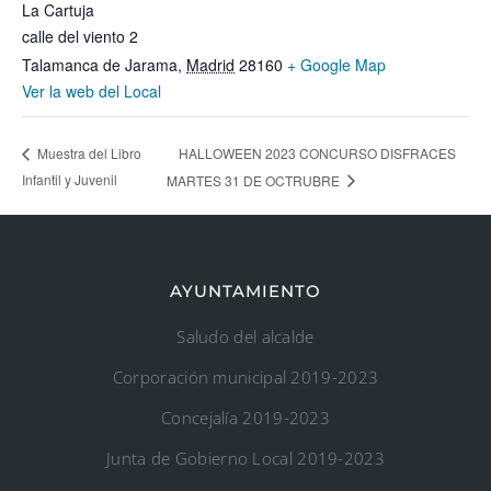
La Cartuja
calle del viento 2
Talamanca de Jarama
,
Madrid
28160
+ Google Map
Ver la web del Local
HALLOWEEN 2023 CONCURSO DISFRACES
Muestra del Libro
Infantil y Juvenil
MARTES 31 DE OCTRUBRE
AYUNTAMIENTO
Saludo del alcalde
Corporación municipal 2019-2023
Concejalía 2019-2023
Junta de Gobierno Local 2019-2023