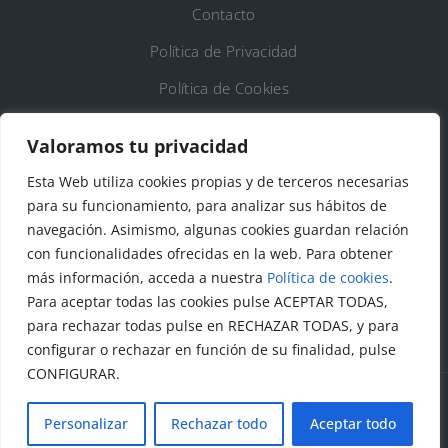
Contacto
Política de Privacidad
Política de Cookies
Registro de Actividades de Tratamiento
Valoramos tu privacidad
Esta Web utiliza cookies propias y de terceros necesarias
DATOS DE CONTACTO
para su funcionamiento, para analizar sus hábitos de
Ayto. de Talamanca de Jarama
navegación. Asimismo, algunas cookies guardan relación
con funcionalidades ofrecidas en la web. Para obtener
C/Fuente del Arca, 19 28160 Talamanca de
más información, acceda a nuestra
Política de cookies
.
Jarama (Madrid)
Para aceptar todas las cookies pulse ACEPTAR TODAS,
para rechazar todas pulse en RECHAZAR TODAS, y para
configurar o rechazar en función de su finalidad, pulse
CONFIGURAR.
Personalizar
Rechazar todo
Aceptar todo
© Todos los derechos reservados. Ayuntamiento Talamanca