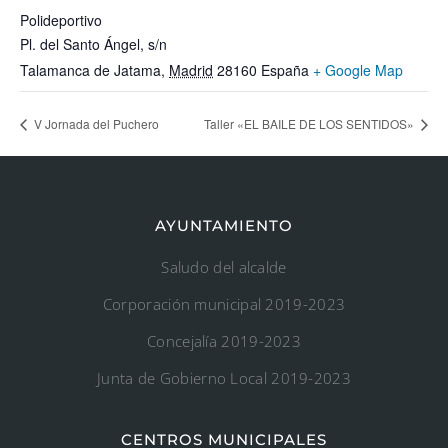
Polideportivo
Pl. del Santo Ángel, s/n
Talamanca de Jatama
,
Madrid
28160
España
+ Google Map
V Jornada del Puchero
Taller «EL BAILE DE LOS SENTIDOS»
AYUNTAMIENTO
Saludo del alcalde
Corporación municipal 2019-2023
Concejalía 2019-2023
Junta de Gobierno Local 2019-2023
CENTROS MUNICIPALES