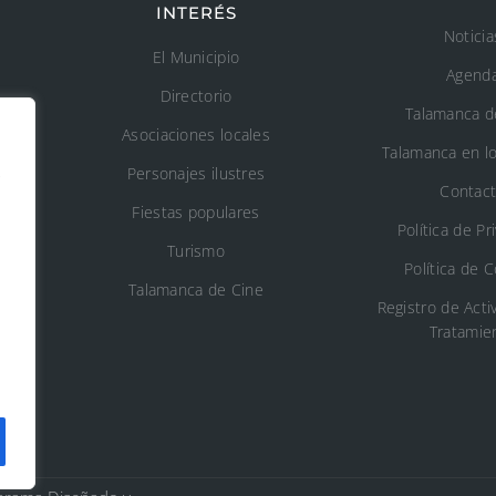
INTERÉS
Noticia
El Municipio
Agend
Directorio
Talamanca d
Asociaciones locales
Talamanca en l
s
Personajes ilustres
Contac
Fiestas populares
n
Política de Pr
Turismo
Política de 
o
Talamanca de Cine
Registro de Acti
Tratamie