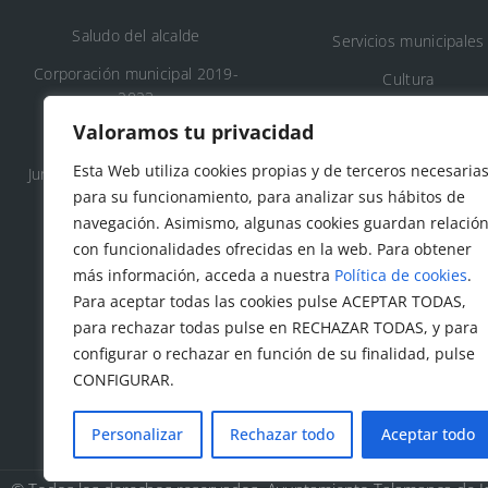
Saludo del alcalde
Servicios municipales
Corporación municipal 2019-
Cultura
2023
Deporte
Valoramos tu privacidad
Concejalía 2019-2023
Educación
Esta Web utiliza cookies propias y de terceros necesaria
Junta de Gobierno Local 2019-
Áreas recreativas
para su funcionamiento, para analizar sus hábitos de
2023
navegación. Asimismo, algunas cookies guardan relació
Medio ambiente
con funcionalidades ofrecidas en la web. Para obtener
Tanatorio y cementeri
más información, acceda a nuestra
Política de cookies
.
municipal
Para aceptar todas las cookies pulse ACEPTAR TODAS,
para rechazar todas pulse en RECHAZAR TODAS, y para
Protección civil
configurar o rechazar en función de su finalidad, pulse
Servicios sociales
CONFIGURAR.
Personalizar
Rechazar todo
Aceptar todo