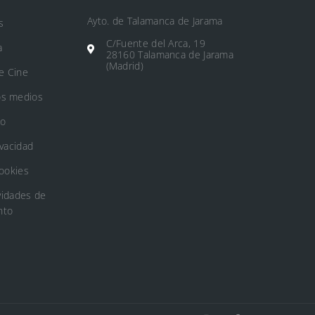
Ayto. de Talamanca de Jarama
s
C/Fuente del Arca, 19
a
28160 Talamanca de Jarama
(Madrid)
e Cine
os medios
to
ivacidad
Cookies
vidades de
nto