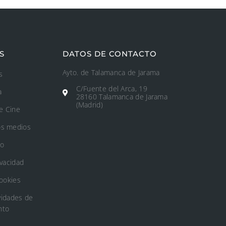
S
DATOS DE CONTACTO
Ayto. de Talamanca de Jarama
s
C/Fuente del Arca, 19
a
28160 Talamanca de Jarama
(Madrid)
e Cine
os medios
to
ivacidad
Cookies
vidades de
nto