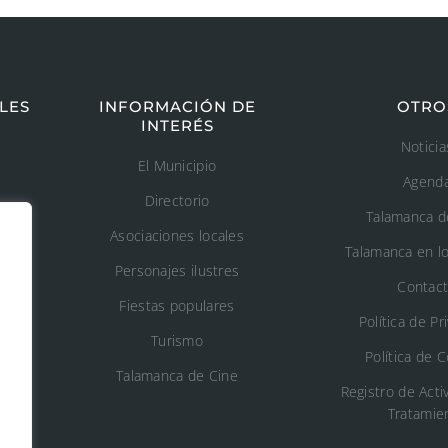
LES
INFORMACIÓN DE
OTRO
INTERÉS
Noticia
El Municipio
Agend
Directorio
Talamanca d
Asociaciones locales
Talamanca en l
s
Personajes ilustres
Contac
Fiestas populares
n
Política de Pr
Turismo
Política de 
o
Talamanca de Cine
Registro de Acti
Tratamie