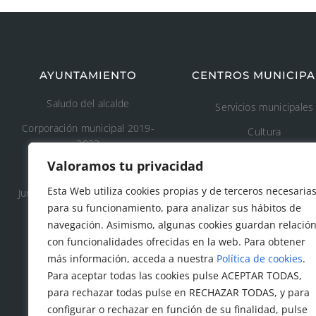
AYUNTAMIENTO
CENTROS MUNICIPA
Saludo del alcalde
Servicios municipales
Corporación municipal 2019-
Cultura
2023
Deporte
Valoramos tu privacidad
Concejalía 2019-2023
Educación
Esta Web utiliza cookies propias y de terceros necesaria
Junta de Gobierno Local 2019-
Áreas recreativas
para su funcionamiento, para analizar sus hábitos de
2023
navegación. Asimismo, algunas cookies guardan relació
Medio ambiente
con funcionalidades ofrecidas en la web. Para obtener
Tanatorio y cementeri
más información, acceda a nuestra
Política de cookies
.
municipal
Para aceptar todas las cookies pulse ACEPTAR TODAS,
para rechazar todas pulse en RECHAZAR TODAS, y para
Protección civil
configurar o rechazar en función de su finalidad, pulse