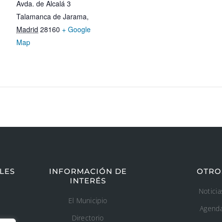
Avda. de Alcalá 3
Talamanca de Jarama
,
Madrid
28160
+ Google
Map
LES
INFORMACIÓN DE
OTRO
INTERÉS
Noticia
El Municipio
Agend
Directorio