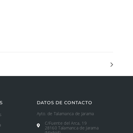
S
DATOS DE CONTACTO
Ayto. de Talamanca de Jarama
s
C/Fuente del Arca, 19
a
28160 Talamanca de Jarama
(Madrid)