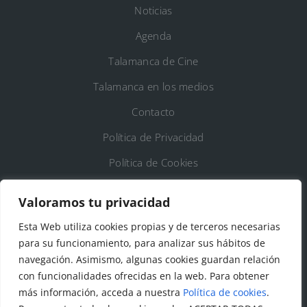
Noticias
Agenda
Talamanca de Cine
Talamanca en los medios
Contacto
Política de Privacidad
Política de Cookies
Registro de Actividades de Tratamiento
Valoramos tu privacidad
Esta Web utiliza cookies propias y de terceros necesarias
DATOS DE CONTACTO
para su funcionamiento, para analizar sus hábitos de
Ayto. de Talamanca de Jarama
navegación. Asimismo, algunas cookies guardan relación
con funcionalidades ofrecidas en la web. Para obtener
C/Fuente del Arca, 19 28160 Talamanca de
más información, acceda a nuestra
Política de cookies
.