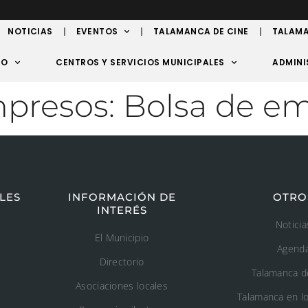
NOTICIAS
EVENTOS
TALAMANCA DE CINE
TALAMA
TO
CENTROS Y SERVICIOS MUNICIPALES
ADMINI
mpresos:
Bolsa de e
LES
INFORMACIÓN DE
OTRO
INTERÉS
Noticia
El Municipio
Agend
Directorio
Talamanca d
Asociaciones locales
Talamanca en l