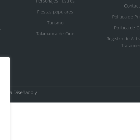
Personajes ilustres
Contac
Fiestas populares
Política de Pr
Turismo
Política de 
o
Talamanca de Cine
Registro de Acti
Tratamie
s
Jarama Diseñado y
n