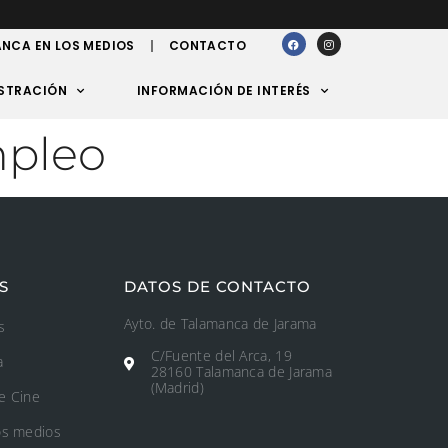
NCA EN LOS MEDIOS
CONTACTO
STRACIÓN
INFORMACIÓN DE INTERÉS
mpleo
S
DATOS DE CONTACTO
Ayto. de Talamanca de Jarama
s
C/Fuente del Arca, 19
a
28160 Talamanca de Jarama
(Madrid)
e Cine
os medios