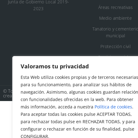
Junta de Gobierno Local 2019-
Áreas recreativas
2023
Medio ambiente
Tanatorio y cementeri
municipal
Protección civil
Servicios sociales
Valoramos tu privacidad
Esta Web utiliza cookies propias y de terceros necesaria
para su funcionamiento, para analizar sus hábitos de
© Todos los derechos reservados. Ayuntamiento Talamanca de 
navegación. Asimismo, algunas cookies guardan relació
creado por
Factor Ideas
con funcionalidades ofrecidas en la web. Para obtener
más información, acceda a nuestra
Política de cookies
.
Para aceptar todas las cookies pulse ACEPTAR TODAS,
para rechazar todas pulse en RECHAZAR TODAS, y para
configurar o rechazar en función de su finalidad, pulse
CONFIGURAR.