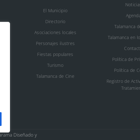
Noticia
El Municipio
Agend
Directorio
Talamanca d
Asociaciones locales
Talamanca en l
s
Personajes ilustres
Contac
Fiestas populares
n
Política de Pr
Turismo
Política de 
o
Talamanca de Cine
Registro de Acti
Tratamie
Jarama Diseñado y