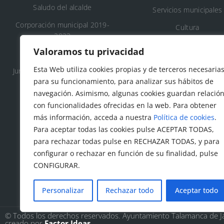
Saludo del alcalde
Servicios municipales
Corporación municipal 2019-
Cultura
2023
Deporte
Valoramos tu privacidad
Concejalía 2019-2023
Educación
Esta Web utiliza cookies propias y de terceros necesaria
Junta de Gobierno Local 2019-
Áreas recreativas
para su funcionamiento, para analizar sus hábitos de
2023
navegación. Asimismo, algunas cookies guardan relació
Medio ambiente
con funcionalidades ofrecidas en la web. Para obtener
Tanatorio y cementeri
más información, acceda a nuestra
Política de cookies
.
municipal
Para aceptar todas las cookies pulse ACEPTAR TODAS,
para rechazar todas pulse en RECHAZAR TODAS, y para
Protección civil
configurar o rechazar en función de su finalidad, pulse
Servicios sociales
CONFIGURAR.
Personalizar
Rechazar todo
Aceptar todo
© Todos los derechos reservados. Ayuntamiento Talamanca de 
creado por
Factor Ideas