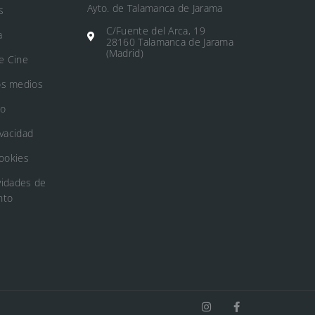
Ayto. de Talamanca de Jarama
s
C/Fuente del Arca, 19
a
28160 Talamanca de Jarama
(Madrid)
e Cine
os medios
to
ivacidad
Cookies
vidades de
nto