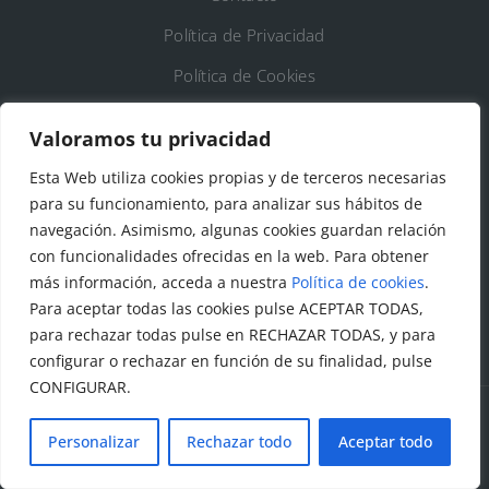
Política de Privacidad
Política de Cookies
Registro de Actividades de Tratamiento
Valoramos tu privacidad
Esta Web utiliza cookies propias y de terceros necesarias
DATOS DE CONTACTO
para su funcionamiento, para analizar sus hábitos de
Ayto. de Talamanca de Jarama
navegación. Asimismo, algunas cookies guardan relación
con funcionalidades ofrecidas en la web. Para obtener
C/Fuente del Arca, 19 28160 Talamanca de
más información, acceda a nuestra
Política de cookies
.
Jarama (Madrid)
Para aceptar todas las cookies pulse ACEPTAR TODAS,
para rechazar todas pulse en RECHAZAR TODAS, y para
configurar o rechazar en función de su finalidad, pulse
CONFIGURAR.
Personalizar
Rechazar todo
Aceptar todo
© Todos los derechos reservados. Ayuntamiento Talamanca
de Jarama Diseñado y creado por
Factor Ideas