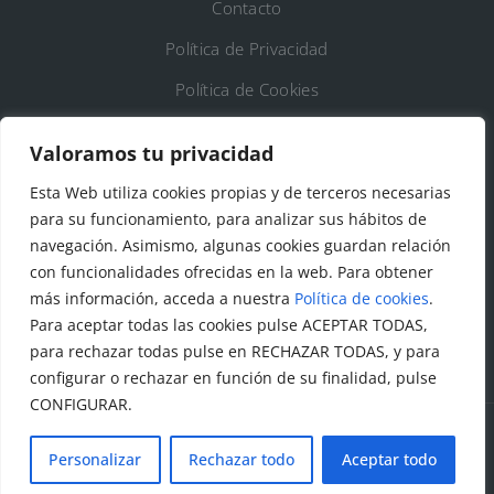
Contacto
Política de Privacidad
Política de Cookies
Registro de Actividades de Tratamiento
Valoramos tu privacidad
Esta Web utiliza cookies propias y de terceros necesarias
DATOS DE CONTACTO
para su funcionamiento, para analizar sus hábitos de
Ayto. de Talamanca de Jarama
navegación. Asimismo, algunas cookies guardan relación
con funcionalidades ofrecidas en la web. Para obtener
C/Fuente del Arca, 19 28160 Talamanca de
más información, acceda a nuestra
Política de cookies
.
Jarama (Madrid)
Para aceptar todas las cookies pulse ACEPTAR TODAS,
para rechazar todas pulse en RECHAZAR TODAS, y para
configurar o rechazar en función de su finalidad, pulse
CONFIGURAR.
Personalizar
Rechazar todo
Aceptar todo
© Todos los derechos reservados. Ayuntamiento Talamanca
de Jarama Diseñado y creado por
Factor Ideas