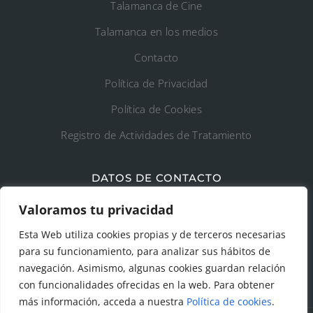
Talamanca de Cine
Talamanca en los medios
Contacto
Política de Privacidad
Política de Cookies
Registro de Actividades de Tratamiento
DATOS DE CONTACTO
Ayto. de Talamanca de Jarama
Valoramos tu privacidad
Esta Web utiliza cookies propias y de terceros necesarias
C/Fuente del Arca, 19 28160 Talamanca de
para su funcionamiento, para analizar sus hábitos de
Jarama (Madrid)
navegación. Asimismo, algunas cookies guardan relación
con funcionalidades ofrecidas en la web. Para obtener
más información, acceda a nuestra
Política de cookies
.