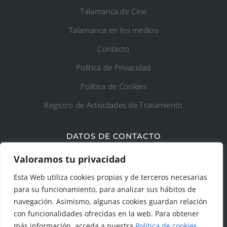
Talamanca de Cine
Talamanca en los medios
Contacto
Política de Privacidad
Política de Cookies
Registro de Actividades de Tratamiento
DATOS DE CONTACTO
Ayto. de Talamanca de Jarama
Valoramos tu privacidad
Esta Web utiliza cookies propias y de terceros necesarias
C/Fuente del Arca, 19 28160 Talamanca de
para su funcionamiento, para analizar sus hábitos de
Jarama (Madrid)
navegación. Asimismo, algunas cookies guardan relación
con funcionalidades ofrecidas en la web. Para obtener
más información, acceda a nuestra
Política de cookies
.