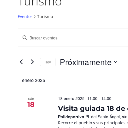
Turismo
Eventos
Turismo
Navegación
Introduce
la
de
palabra
búsqueda
clave.
Busca
y
Eventos
para
Próximamente
vistas
la
Hoy
palabra
de
Seleccionar
clave.
fecha.
Eventos
enero 2025
18 enero 2025- 11:00
-
14:00
SÁB
18
Visita guiada 18 de
Polideportivo
Pl. del Santo Ángel, s
Recorre el pueblo y sus principales