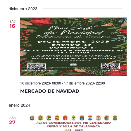
Seleccionar
de
y
fecha.
diciembre 2023
Ev
vistas
de
SÁB
16
Eventos
16 diciembre 2023- 08:00
-
17 diciembre 2023- 22:00
MERCADO DE NAVIDAD
enero 2024
SÁB
27