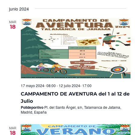
Seleccionar
de
y
fecha.
junio 2024
Ev
vistas
de
MAR
18
Eventos
17 mayo 2024- 08:00
-
12 julio 2024- 17:00
CAMPAMENTO DE AVENTURA del 1 al 12 de
Julio
Polideportivo
Pl. del Santo Ángel, s/n, Talamanca de Jatama,
Madrid, España
MAR
18