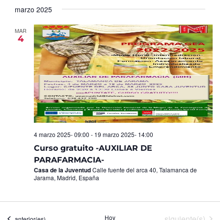
marzo 2025
MAR
4
4 marzo 2025- 09:00
-
19 marzo 2025- 14:00
Curso gratuito -AUXILIAR DE
PARAFARMACIA-
Casa de la Juventud
Calle fuente del arca 40, Talamanca de
Jarama, Madrid, España
Eventos
Hoy
siguiente(s)
Eventos
anterior(es)