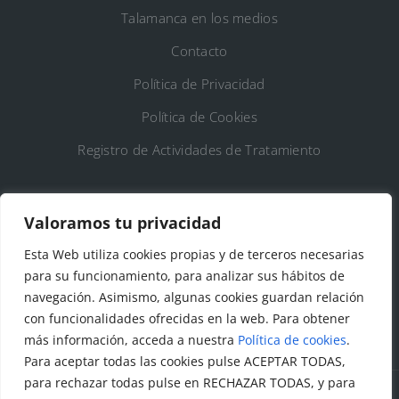
Talamanca en los medios
Contacto
Política de Privacidad
Política de Cookies
Registro de Actividades de Tratamiento
DATOS DE CONTACTO
Valoramos tu privacidad
Ayto. de Talamanca de Jarama
Esta Web utiliza cookies propias y de terceros necesarias
para su funcionamiento, para analizar sus hábitos de
C/Fuente del Arca, 19 28160 Talamanca de
navegación. Asimismo, algunas cookies guardan relación
Jarama (Madrid)
con funcionalidades ofrecidas en la web. Para obtener
más información, acceda a nuestra
Política de cookies
.
Para aceptar todas las cookies pulse ACEPTAR TODAS,
para rechazar todas pulse en RECHAZAR TODAS, y para