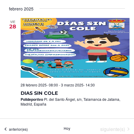
Seleccionar
de
y
fecha.
febrero 2025
Ev
vistas
de
VIE
28
Eventos
28 febrero 2025- 08:00
-
3 marzo 2025- 14:30
DIAS SIN COLE
Polideportivo
Pl. del Santo Ángel, s/n, Talamanca de Jatama,
Madrid, España
Eventos
Hoy
siguiente(s)
Eventos
anterior(es)