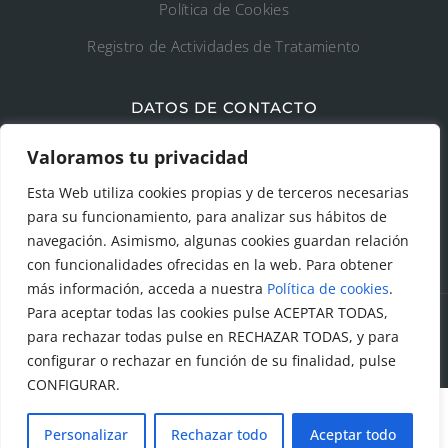
Política de Cookies
Registro de Actividades de Tratamiento
DATOS DE CONTACTO
Ayto. de Talamanca de Jarama
Valoramos tu privacidad
Esta Web utiliza cookies propias y de terceros necesarias
C/Fuente del Arca, 19 28160 Talamanca de
para su funcionamiento, para analizar sus hábitos de
Jarama (Madrid)
navegación. Asimismo, algunas cookies guardan relación
con funcionalidades ofrecidas en la web. Para obtener
más información, acceda a nuestra
Política de cookies
.
Para aceptar todas las cookies pulse ACEPTAR TODAS,
para rechazar todas pulse en RECHAZAR TODAS, y para
© Todos los derechos reservados. Ayuntamiento Talamanca
configurar o rechazar en función de su finalidad, pulse
de Jarama Diseñado y creado por
Factor Ideas
CONFIGURAR.
Personalizar
Rechazar todo
Aceptar todo