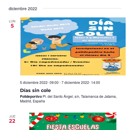
Seleccionar
de
y
fecha.
diciembre 2022
Ev
vistas
de
LUN
5
Eventos
5 diciembre 2022- 09:00
-
7 diciembre 2022- 14:00
Días sin cole
Polideportivo
Pl. del Santo Ángel, s/n, Talamanca de Jatama,
Madrid, España
JUE
22