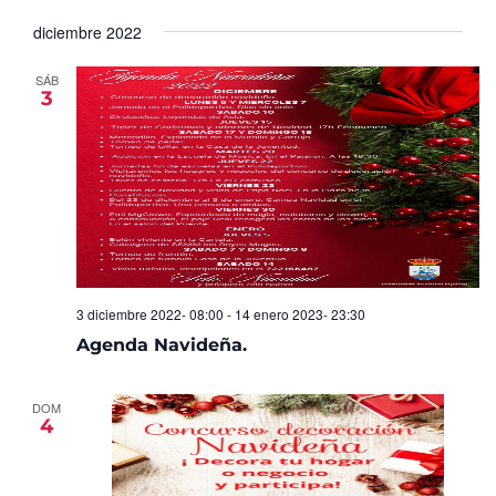
Seleccionar
de
y
fecha.
diciembre 2022
Ev
vistas
de
SÁB
3
Eventos
3 diciembre 2022- 08:00
-
14 enero 2023- 23:30
Agenda Navideña.
DOM
4