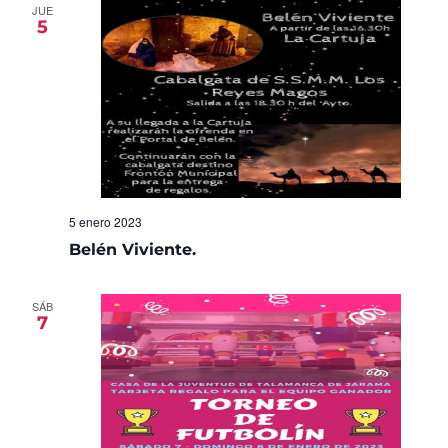
JUE
5
5 enero 2023
Belén Viviente.
SÁB
7