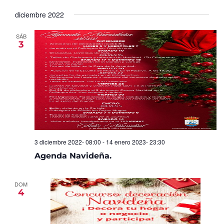
Seleccionar
de
y
fecha.
diciembre 2022
Ev
vistas
de
SÁB
3
Eventos
3 diciembre 2022- 08:00
-
14 enero 2023- 23:30
Agenda Navideña.
DOM
4