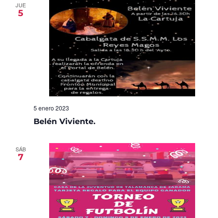
JUE
5
5 enero 2023
Belén Viviente.
SÁB
7