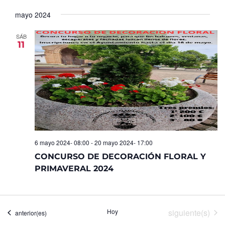
Seleccionar
de
y
fecha.
mayo 2024
Ev
vistas
de
SÁB
11
Eventos
6 mayo 2024- 08:00
-
20 mayo 2024- 17:00
CONCURSO DE DECORACIÓN FLORAL Y
PRIMAVERAL 2024
Eventos
Hoy
siguiente(s)
Eventos
anterior(es)