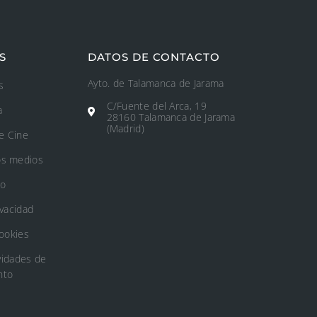
S
DATOS DE CONTACTO
Ayto. de Talamanca de Jarama
s
C/Fuente del Arca, 19
a
28160 Talamanca de Jarama
(Madrid)
e Cine
os medios
to
ivacidad
Cookies
vidades de
nto