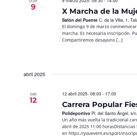
9 marzo 2025- 09:30
-
14:00
DOM
9
X Marcha de la Muj
Salón del Puente
C. de la Villa, 1, 
El domingo 9 de marzo conmemorarem
marcha. Es necesaria inscripción. Pu
Compartiremos desayuno […]
abril 2025
12 abril 2025- 08:00
-
17:00
SÁB
12
Carrera Popular Fi
Polideportivo
Pl. del Santo Ángel, s
Un año más vuelta la tradicional ca
abril de 2025 11:00 horasDistancias 
en https://youevent.es/sport/inscri