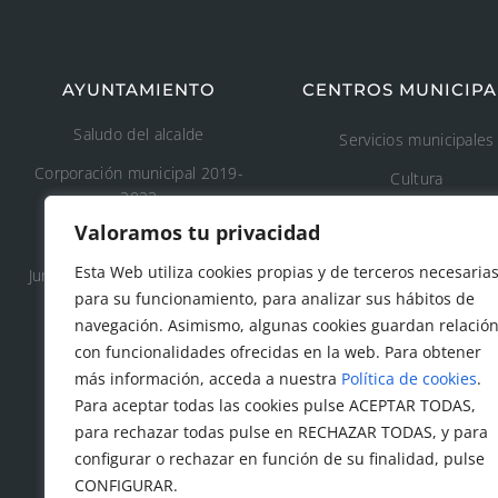
AYUNTAMIENTO
CENTROS MUNICIPA
Saludo del alcalde
Servicios municipales
Corporación municipal 2019-
Cultura
2023
Deporte
Valoramos tu privacidad
Concejalía 2019-2023
Educación
Esta Web utiliza cookies propias y de terceros necesaria
Junta de Gobierno Local 2019-
Áreas recreativas
para su funcionamiento, para analizar sus hábitos de
2023
navegación. Asimismo, algunas cookies guardan relació
Medio ambiente
con funcionalidades ofrecidas en la web. Para obtener
Tanatorio y cementeri
más información, acceda a nuestra
Política de cookies
.
municipal
Para aceptar todas las cookies pulse ACEPTAR TODAS,
para rechazar todas pulse en RECHAZAR TODAS, y para
Protección civil
configurar o rechazar en función de su finalidad, pulse
Servicios sociales
CONFIGURAR.