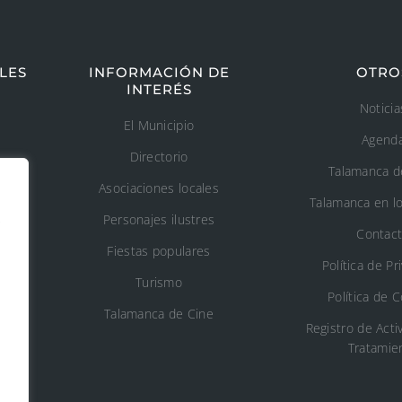
LES
INFORMACIÓN DE
OTRO
INTERÉS
Noticia
El Municipio
Agend
Directorio
Talamanca d
Asociaciones locales
Talamanca en l
s
Personajes ilustres
Contac
Fiestas populares
n
Política de Pr
Turismo
Política de 
o
Talamanca de Cine
Registro de Acti
Tratamie