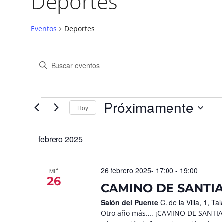
Deportes
Eventos
Deportes
Navegación
Introduce
la
de
palabra
búsqueda
clave.
Busca
y
Eventos
para
Próximamente
vistas
la
Hoy
palabra
de
Seleccionar
clave.
fecha.
Eventos
febrero 2025
26 febrero 2025- 17:00
-
19:00
MIÉ
26
CAMINO DE SANTIA
Salón del Puente
C. de la Villa, 1, 
Otro año más…. ¡CAMINO DE SANTIAGO