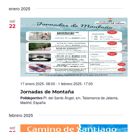
Seleccionar
de
y
fecha.
enero 2025
Ev
vistas
de
MIÉ
22
Eventos
17 enero 2025- 08:00
-
1 febrero 2025- 17:00
Jornadas de Montaña
Polideportivo
Pl. del Santo Ángel, s/n, Talamanca de Jatama,
Madrid, España
febrero 2025
MIÉ