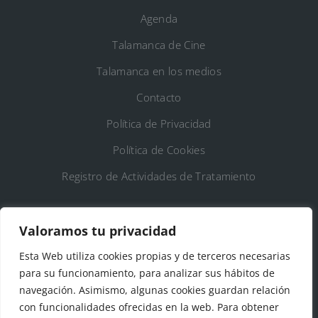
Agenda
Talamanca de Cine
Talamanca en los medios
Contacto
Política de Privacidad
Política de Cookies
Registro de Actividades de Tratamiento
DATOS DE CONTACTO
Valoramos tu privacidad
Ayto. de Talamanca de Jarama
Esta Web utiliza cookies propias y de terceros necesarias
para su funcionamiento, para analizar sus hábitos de
C/Fuente del Arca, 19 28160 Talamanca de
navegación. Asimismo, algunas cookies guardan relación
Jarama (Madrid)
con funcionalidades ofrecidas en la web. Para obtener