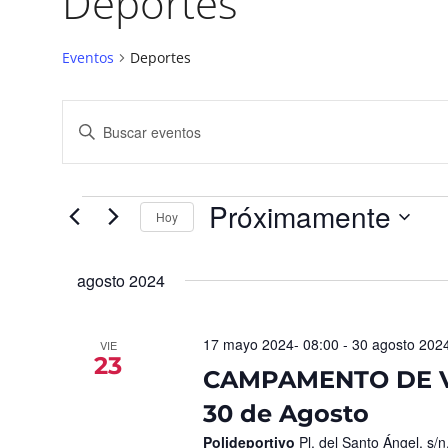
Deportes
Eventos
Deportes
Navegación
Introduce
la
de
palabra
búsqueda
clave.
Busca
y
Eventos
para
Próximamente
vistas
la
Hoy
palabra
de
Seleccionar
clave.
fecha.
Eventos
agosto 2024
17 mayo 2024- 08:00
-
30 agosto 2024
VIE
23
CAMPAMENTO DE VE
30 de Agosto
Polideportivo
Pl. del Santo Ángel, s