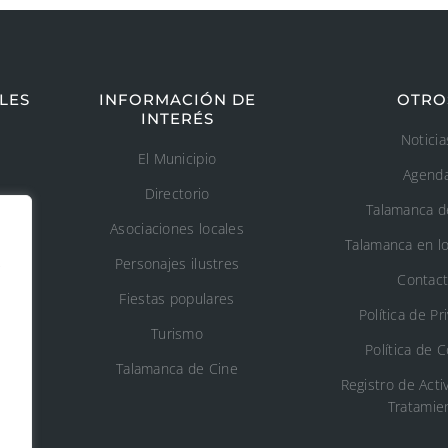
LES
INFORMACIÓN DE
OTRO
INTERÉS
Noticia
El Municipio
Agend
Directorio
Talamanca d
Asociaciones locales
Talamanca en l
s
Personajes ilustres
Contac
Fiestas populares
n
Política de Pr
Turismo
Política de 
o
Talamanca de Cine
Registro de Acti
Tratamie