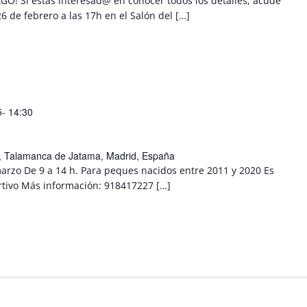
! Si estás interesad@ en conocer todos los detalles, acude
6 de febrero a las 17h en el Salón del […]
- 14:30
/n, Talamanca de Jatama, Madrid, España
marzo De 9 a 14 h. Para peques nacidos entre 2011 y 2020 Es
ortivo Más información: 918417227 […]