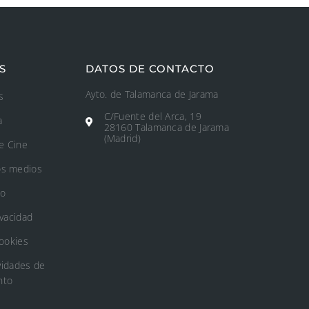
S
DATOS DE CONTACTO
Ayto. de Talamanca de Jarama
s
C/Fuente del Arca, 19
a
28160 Talamanca de Jarama
(Madrid)
e Cine
os medios
to
ivacidad
Cookies
vidades de
nto