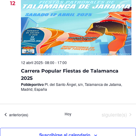
12
12 abril 2025- 08:00
-
17:00
Carrera Popular Fiestas de Talamanca
2025
Polideportivo
Pl. del Santo Ángel, s/n, Talamanca de Jatama,
Madrid, España
Eventos
Hoy
siguiente(s)
Eventos
anterior(es)
Suscribirse al calendario