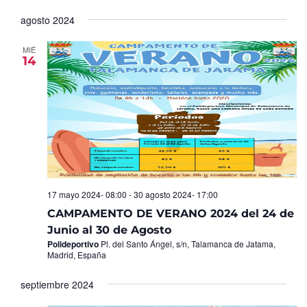
Seleccionar
de
y
fecha.
agosto 2024
Ev
vistas
de
MIÉ
14
Eventos
17 mayo 2024- 08:00
-
30 agosto 2024- 17:00
CAMPAMENTO DE VERANO 2024 del 24 de
Junio al 30 de Agosto
Polideportivo
Pl. del Santo Ángel, s/n, Talamanca de Jatama,
Madrid, España
septiembre 2024