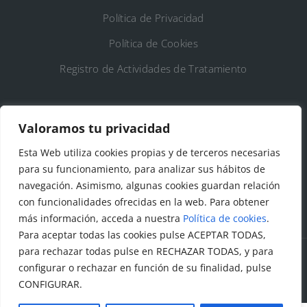
Política de Privacidad
Política de Cookies
Registro de Actividades de Tratamiento
DATOS DE CONTACTO
Valoramos tu privacidad
Ayto. de Talamanca de Jarama
Esta Web utiliza cookies propias y de terceros necesarias
para su funcionamiento, para analizar sus hábitos de
C/Fuente del Arca, 19 28160 Talamanca de
navegación. Asimismo, algunas cookies guardan relación
Jarama (Madrid)
con funcionalidades ofrecidas en la web. Para obtener
más información, acceda a nuestra
Política de cookies
.
Para aceptar todas las cookies pulse ACEPTAR TODAS,
para rechazar todas pulse en RECHAZAR TODAS, y para
configurar o rechazar en función de su finalidad, pulse
© Todos los derechos reservados. Ayuntamiento Talamanca
CONFIGURAR.
de Jarama Diseñado y creado por
Factor Ideas