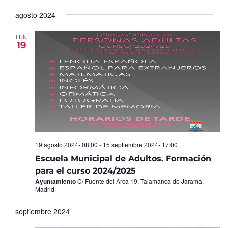
Seleccionar
de
y
fecha.
agosto 2024
Ev
vistas
de
LUN
19
Eventos
19 agosto 2024- 08:00
-
15 septiembre 2024- 17:00
Escuela Municipal de Adultos. Formación
para el curso 2024/2025
Ayuntamiento
C/ Fuente del Arca 19, Talamanca de Jarama,
Madrid
septiembre 2024