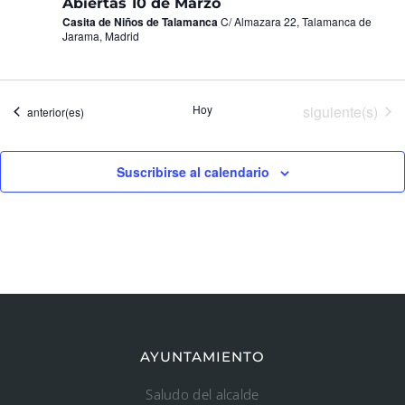
Abiertas 10 de Marzo
Casita de Niños de Talamanca
C/ Almazara 22, Talamanca de
Jarama, Madrid
Eventos
Hoy
siguiente(s)
Eventos
anterior(es)
Suscribirse al calendario
AYUNTAMIENTO
Saludo del alcalde