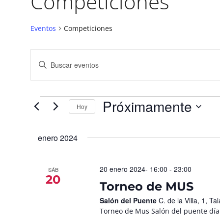
Competiciones
Eventos
Competiciones
Navegación
Introduce
la
de
palabra
búsqueda
clave.
Busca
y
Eventos
para
Próximamente
vistas
la
Hoy
palabra
de
Seleccionar
clave.
fecha.
Eventos
enero 2024
20 enero 2024- 16:00
-
23:00
SÁB
20
Torneo de MUS
Salón del Puente
C. de la Villa, 1, 
Torneo de Mus Salón del puente día