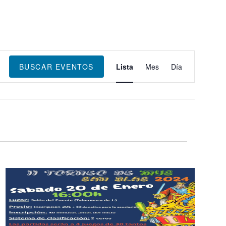
Navegación
de
BUSCAR EVENTOS
Lista
Mes
Día
vistas
de
Evento