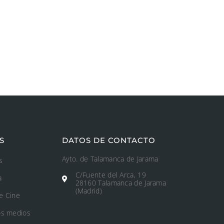
S
DATOS DE CONTACTO
Ayto. de Talamanca de Jarama
s
C/Fuente del Arca, 19
a
28160 Talamanca de Jarama
(Madrid)
e Cine
os medios