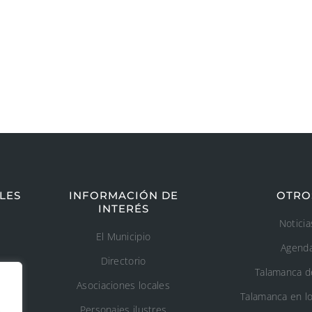
LES
INFORMACIÓN DE
OTRO
INTERÉS
Noticia
El Municipio
Agend
Directorio
Talamanca d
Asociaciones locales
Talamanca en l
s
Personajes ilustres